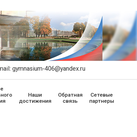
email: gymnasium-406@yandex.ru
ие
ного
Наши
Обратная
Сетевые
ия
достижения
связь
партнеры