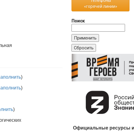
Телефоны
«горячей линии»
Поиск
льная
аполнить
)
аполнить
)
олнить
)
огических
Официальные ресурсы и