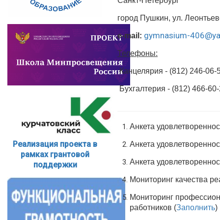
Санкт-Петербург
город Пушкин, ул. Леонтьев
gymnasium-406@ya
e-mail:
Телефоны:
Канцелярия - (812) 246-06-
Бухгалтерия - (812) 466-60
Анкета удовлетворенност
Реализация проекта в
Анкета удовлетворенност
рамках грантовой
Анкета удовлетвореннос
поддержки
Мониторинг качества ре
Мониторинг профессион
работников (
Заполнить
)