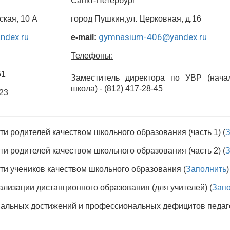
Санкт-Петербург
ская, 10 А
город Пушкин,ул. Церковная, д.16
ndex.ru
gymnasium-406@yandex.ru
e-mail:
Телефоны:
51
Заместитель директора по УВР (нача
школа) - (812) 417-28-45
-23
и родителей качеством школьного образования (часть 1) (
З
и родителей качеством школьного образования (часть 2) (
З
ти учеников качеством школьного образования (
Заполнить
)
ализации дистанционного образования (для учителей) (
Зап
альных достижений и профессиональных дефицитов педаг